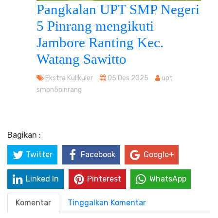
Pangkalan UPT SMP Negeri
5 Pinrang mengikuti
Jambore Ranting Kec.
Watang Sawitto
Ekstra Kulikuler
05 Des 2025
upt
smpn5pinrang
Bagikan :
Twitter
Facebook
Google+
Linked In
Pinterest
WhatsApp
Komentar
Tinggalkan Komentar