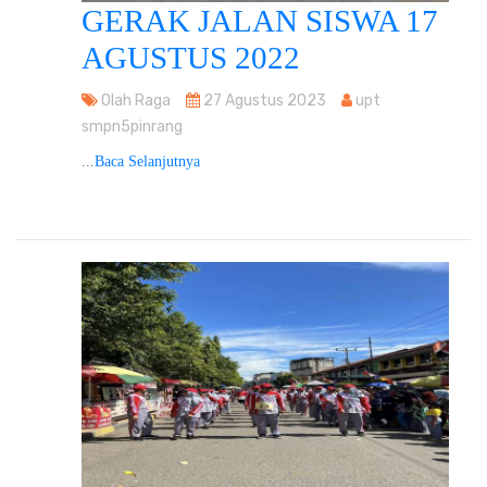
GERAK JALAN SISWA 17
AGUSTUS 2022
Olah Raga
27 Agustus 2023
upt
smpn5pinrang
...
Baca Selanjutnya