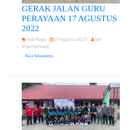
GERAK JALAN GURU
PERAYAAN 17 AGUSTUS
2022
Olah Raga
27 Agustus 2023
upt
smpn5pinrang
...
Baca Selanjutnya