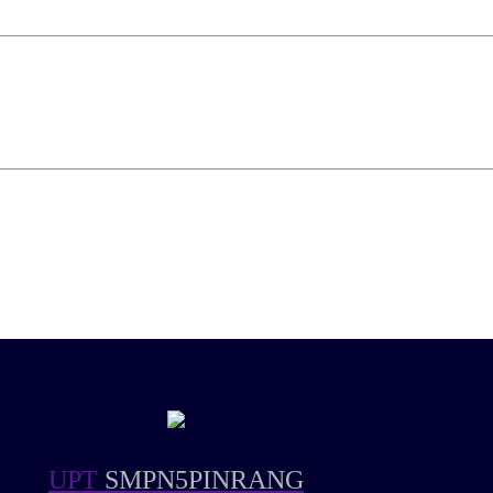
UPT
SMPN5PINRANG