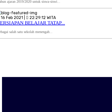
ahun ajaran 2019/2020 untuk siswa-siswi...
16 Feb 2021 |
22:29:12 WITA
ERSIAPAN BELAJAR TATAP...
ebagai salah satu sekolah menengah...