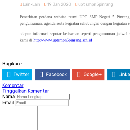
Lain-Lain
19 Jan 2020
upt smpn5pinrang
Penerbitan perdana website resmi UPT SMP Negeri 5 Pinrang, 
pengumuman, agenda serta kegiatan sehubungan dengan kegiatan sek
adapun informasi seputar kesiswaan seperti pengumuman jadwal se
kami di
http://www.uptsmpn5pinrang.sch.id
Bagikan :
Twitter
Facebook
Google+
Linke
Komentar
Tinggalkan Komentar
Nama
Email