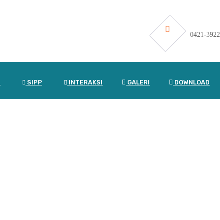
0421-392
N
SIPP
INTERAKSI
GALERI
DOWNLOAD