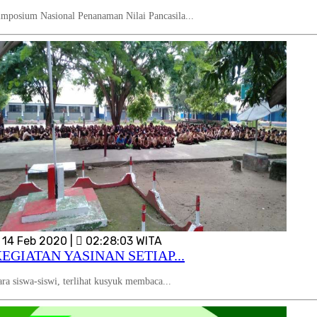
imposium Nasional Penanaman Nilai Pancasila...
14 Feb 2020 |
02:28:03 WITA
EGIATAN YASINAN SETIAP...
ara siswa-siswi, terlihat kusyuk membaca...