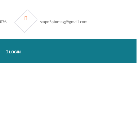
2076
smpn5pinrang@gmail.com
LOGIN