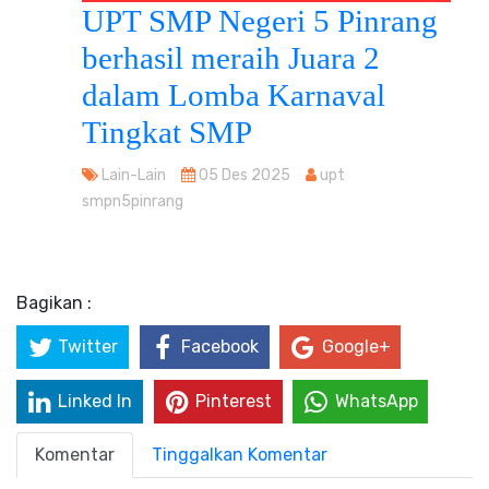
UPT SMP Negeri 5 Pinrang
berhasil meraih Juara 2
dalam Lomba Karnaval
Tingkat SMP
Lain-Lain
05 Des 2025
upt
smpn5pinrang
Bagikan :
Twitter
Facebook
Google+
Linked In
Pinterest
WhatsApp
Komentar
Tinggalkan Komentar