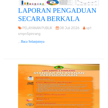
LAPORAN PENGADUAN
SECARA BERKALA
PELAYANAN PUBLIK
08 Juli 2026
upt
smpn5pinrang
...
Baca Selanjutnya